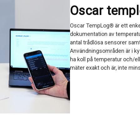
Oscar temp
Oscar TempLog® är ett enkel
dokumentation av temperatur
antal trådlösa sensorer samt
Användningsområden är i kylsk
ha koll på temperatur och/ell
mäter exakt och är, inte min