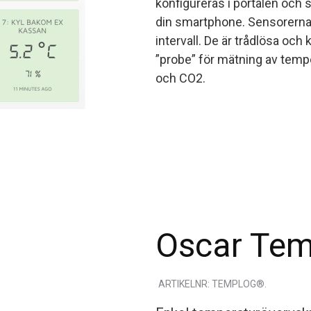
konfigureras i portalen och s
din smartphone. Sensorerna 
intervall. De är trådlösa och
”probe” för mätning av tempe
och CO2.
Oscar Te
ARTIKELNR: TEMPLOG®.