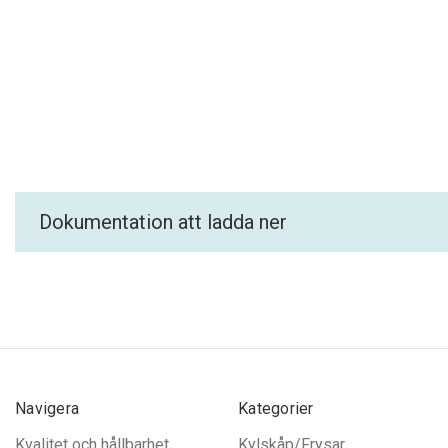
Dokumentation att ladda ner
Navigera
Kategorier
Kvalitet och hållbarhet
Kylskåp/Frysar