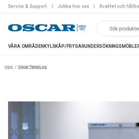
Service & Support
Jobba hos oss
Kvalitet och hållb
Sök
VÅRA OMRÅDEN
KYLSKÅP/FRYSAR
UNDERSÖKNINGSMÖBLE
Hem
Oscar TempLog