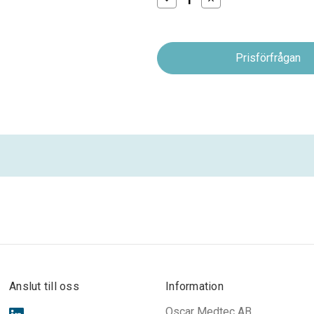
antalet
antalet
Oscar
Oscar
TempLog
TempLog
Anslut till oss
Information
Oscar Medtec AB