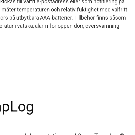
kickas till valfri e-postadress eller som notifiering på
mäter temperaturen och relativ fuktighet med valfritt
 körs på utbytbara AAA-batterier. Tillbehör finns såsom
ratur i vätska, alarm för öppen dörr, översvämning
mpLog