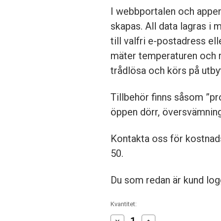
I webbportalen och appen
skapas. All data lagras i 
till valfri e-postadress e
mäter temperaturen och rel
trådlösa och körs på utby
Tillbehör finns såsom ”pr
öppen dörr, översvämnin
Kontakta oss för kostnad
50.
Du som redan är kund lo
Nuvarande
Kvantitet:
lager:
Minska
Öka