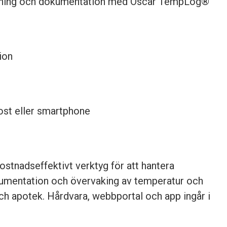
kning och dokumentation med Oscar TempLog®
ion
post eller smartphone
stnadseffektivt verktyg för att hantera
kumentation och övervaking av temperatur och
ch apotek. Hårdvara, webbportal och app ingår i