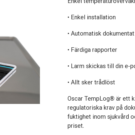
Enkel temperaturöverva
• Enkel installation
• Automatisk dokumentat
• Färdiga rapporter
• Larm skickas till din e-
• Allt sker trådlöst
Oscar TempLog® är ett ko
regulatoriska krav på do
fuktighet inom sjukvård o
priset.