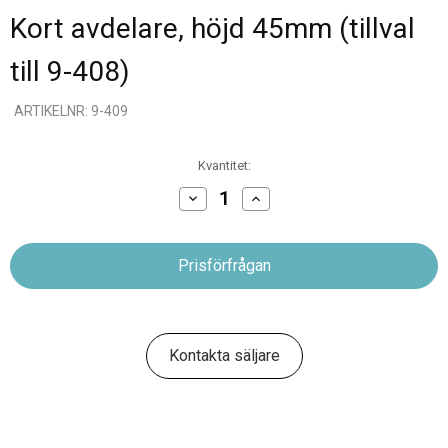
Kort avdelare, höjd 45mm (tillval
till 9-408)
ARTIKELNR: 9-409
Nuvarande
Kvantitet:
lager:
Minska
Öka
antalet
antalet
Kort
Kort
avdelare,
avdelare,
höjd
höjd
45mm
45mm
(tillval
(tillval
till
till
9-
9-
408)
408)
Kontakta säljare