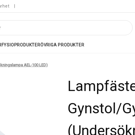
arhet
R
FYSIOPRODUKTER
ÖVRIGA PRODUKTER
sökningslampa AEL-100 LED)
Lampfäste 
Gynstol/G
(Undersök