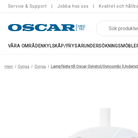
Service & Support
Jobba hos oss
Kvalitet och hållb
Sök
VÅRA OMRÅDEN
KYLSKÅP/FRYSAR
UNDERSÖKNINGSMÖBLE
Hem
Övriga
Övriga
Lampfäste till Oscar Gynstol/Gyncombi (Under