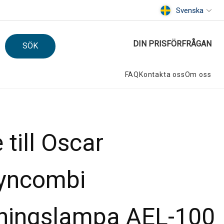
Svenska
DIN PRISFÖRFRÅGAN
SÖK
FAQ
Kontakta oss
Om oss
till Oscar
yncombi
ningslampa AEL-100