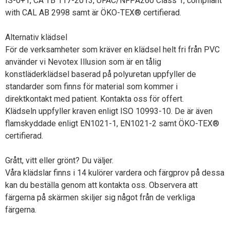
IS-0+1, CA TB 117-2013, UFAC/NFPA260 Class 1, compliant
with CAL AB 2998 samt är ÖKO-TEX® certifierad.
Alternativ klädsel
För de verksamheter som kräver en klädsel helt fri från PVC
använder vi Nevotex Illusion som är en tålig
konstläderklädsel baserad på polyuretan uppfyller de
standarder som finns för material som kommer i
direktkontakt med patient. Kontakta oss för offert.
Klädseln uppfyller kraven enligt ISO 10993-10. De är även
flamskyddade enligt EN1021-1, EN1021-2 samt ÖKO-TEX®
certifierad.
Grått, vitt eller grönt? Du väljer.
Våra klädslar finns i 14 kulörer vardera och färgprov på dessa
kan du beställa genom att kontakta oss. Observera att
färgerna på skärmen skiljer sig något från de verkliga
färgerna.