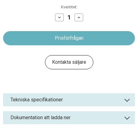
Nuvarande
Kvantitet:
lager:
Minska
Öka
antalet
antalet
Näsa-/Svalgstol
Näsa-/Svalgstol
401
401
Kontakta säljare
Tekniska specifikationer
Dokumentation att ladda ner