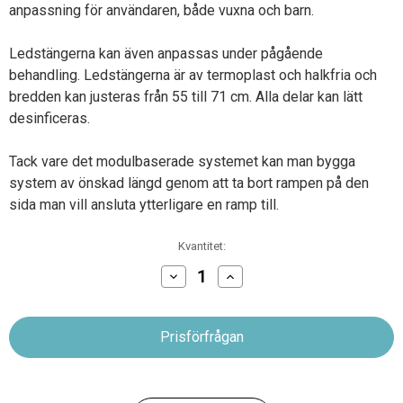
anpassning för användaren, både vuxna och barn.
Ledstängerna kan även anpassas under pågående
behandling. Ledstängerna är av termoplast och halkfria och
bredden kan justeras från 55 till 71 cm. Alla delar kan lätt
desinficeras.
Tack vare det modulbaserade systemet kan man bygga
system av önskad längd genom att ta bort rampen på den
sida man vill ansluta ytterligare en ramp till.
Nuvarande
Kvantitet:
lager:
Minska
Öka
antalet
antalet
Oscar
Oscar
Physio
Physio
-
-
Gåbarr
Gåbarr
Parallel
Parallel
Bars
Bars
Plus
Plus