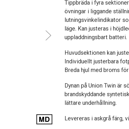
Tippbräda i fyra sektione
övningar i liggande ställ
lutningsvinkelindikator so
läge. Kan justeras i höjdle
uppladdningsbart batteri.
Huvudsektionen kan juster
Individuellt justerbara fot
Breda hjul med broms för 
Dynan på Union Twin är s
brandskyddande syntetiskt
lättare underhållning.
Levereras i askgrå färg, 