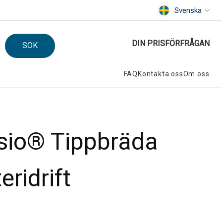
Svenska
DIN PRISFÖRFRÅGAN
SÖK
FAQ
Kontakta oss
Om oss
sio® Tippbräda
eridrift