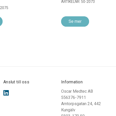
ARTIKELNR: 50-2073
-2075
Se mer
Anslut till oss
Information
Oscar Medtec AB
556376-7911
Arntorpsgatan 24, 442
Kungälv