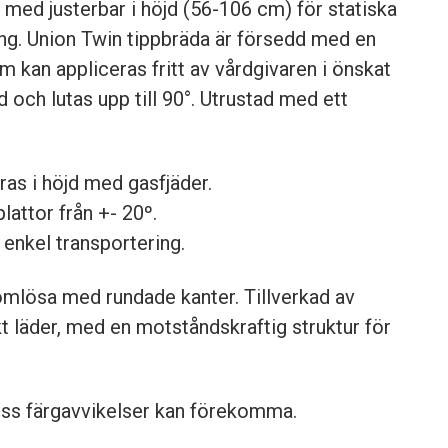
r med justerbar i höjd (56-106 cm) för statiska
ning. Union Twin tippbräda är försedd med en
m kan appliceras fritt av vårdgivaren i önskat
d och lutas upp till 90°. Utrustad med ett
as i höjd med gasfjäder.
plattor från +- 20º.
enkel transportering.
ömlösa med rundade kanter. Tillverkad av
 läder, med en motståndskraftig struktur för
viss färgavvikelser kan förekomma.