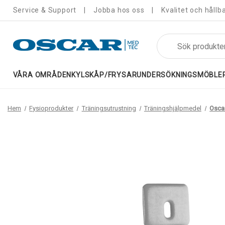
Service & Support
Jobba hos oss
Kvalitet och hållb
Sök
VÅRA OMRÅDEN
KYLSKÅP/FRYSAR
UNDERSÖKNINGSMÖBLE
Hem
Fysioprodukter
Träningsutrustning
Träningshjälpmedel
Oscar