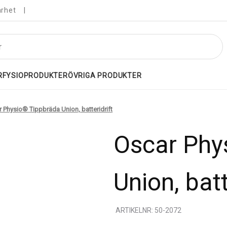
arhet
R
FYSIOPRODUKTER
ÖVRIGA PRODUKTER
 Physio® Tippbräda Union, batteridrift
Oscar Phy
Union, batt
ARTIKELNR: 50-2072