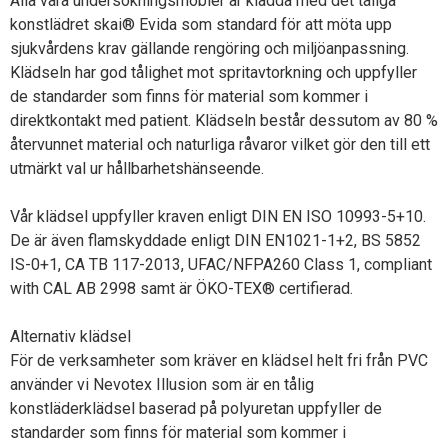
Alla våra undersökningsmöbler är klädda med det tåliga
konstlädret skai® Evida som standard för att möta upp
sjukvårdens krav gällande rengöring och miljöanpassning.
Klädseln har god tålighet mot spritavtorkning och uppfyller
de standarder som finns för material som kommer i
direktkontakt med patient. Klädseln består dessutom av 80 %
återvunnet material och naturliga råvaror vilket gör den till ett
utmärkt val ur hållbarhetshänseende.
Vår klädsel uppfyller kraven enligt DIN EN ISO 10993-5+10.
De är även flamskyddade enligt DIN EN1021-1+2, BS 5852
IS-0+1, CA TB 117-2013, UFAC/NFPA260 Class 1, compliant
with CAL AB 2998 samt är ÖKO-TEX® certifierad.
Alternativ klädsel
För de verksamheter som kräver en klädsel helt fri från PVC
använder vi Nevotex Illusion som är en tålig
konstläderklädsel baserad på polyuretan uppfyller de
standarder som finns för material som kommer i