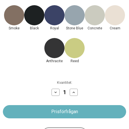
Smoke
Black
Royal
Stone Blue
Concrete
Cream
Anthracite
Reed
Nuvarande
Kvantitet:
lager:
Minska
Öka
antalet
antalet
Provtagningsstol
Provtagningsstol
710
710